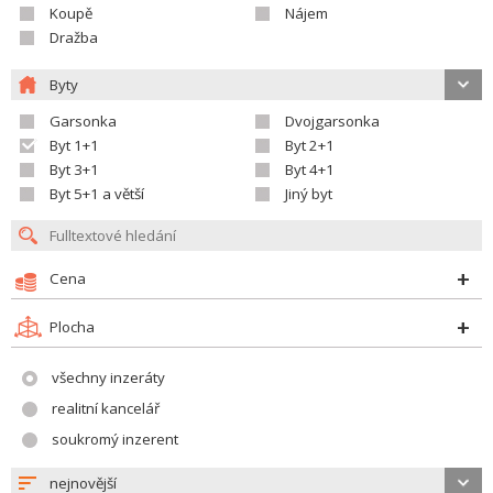
Koupě
Nájem
Dražba
Byty
Garsonka
Dvojgarsonka
Byt 1+1
Byt 2+1
Byt 3+1
Byt 4+1
Byt 5+1 a větší
Jiný byt
Cena
Plocha
všechny inzeráty
realitní kancelář
soukromý inzerent
nejnovější