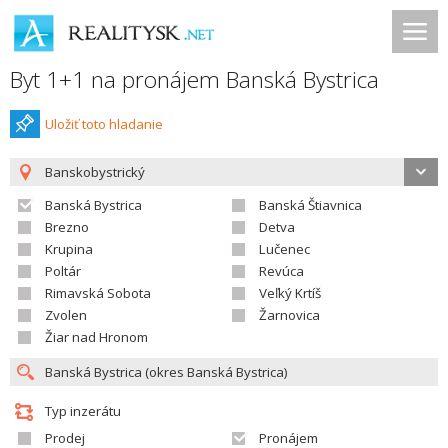
Byt 1+1 na pronájem Banská Bystrica
Uložiť toto hladanie
Banskobystrický
Banská Bystrica
Banská Štiavnica
Brezno
Detva
Krupina
Lučenec
Poltár
Revúca
Rimavská Sobota
Veľký Krtíš
Zvolen
Žarnovica
Žiar nad Hronom
Typ inzerátu
Prodej
Pronájem