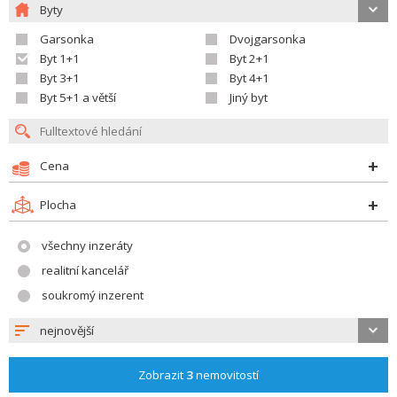
Byty
Garsonka
Dvojgarsonka
Byt 1+1
Byt 2+1
Byt 3+1
Byt 4+1
Byt 5+1 a větší
Jiný byt
Cena
Plocha
všechny inzeráty
realitní kancelář
soukromý inzerent
nejnovější
Zobrazit
3
nemovitostí