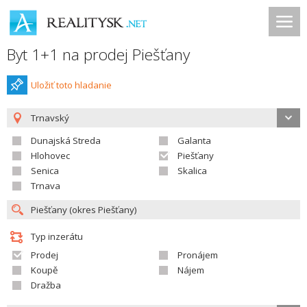
Byt 1+1 na prodej Piešťany
Uložiť toto hladanie
Trnavský
Dunajská Streda
Galanta
Hlohovec
Piešťany
Senica
Skalica
Trnava
Typ inzerátu
Prodej
Pronájem
Koupě
Nájem
Dražba