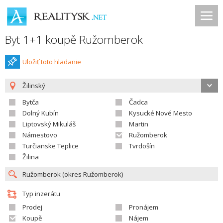
Byt 1+1 koupě Ružomberok
Uložiť toto hladanie
Žilinský
Bytča
Čadca
Dolný Kubín
Kysucké Nové Mesto
Liptovský Mikuláš
Martin
Námestovo
Ružomberok
Turčianske Teplice
Tvrdošín
Žilina
Typ inzerátu
Prodej
Pronájem
Koupě
Nájem