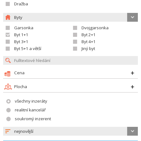
Dražba
Byty
Garsonka
Dvojgarsonka
Byt 1+1
Byt 2+1
Byt 3+1
Byt 4+1
Byt 5+1 a větší
Jiný byt
Cena
Plocha
všechny inzeráty
realitní kancelář
soukromý inzerent
nejnovější