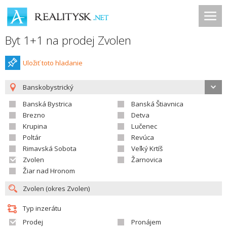
Byt 1+1 na prodej Zvolen
Uložiť toto hladanie
Banskobystrický
Banská Bystrica
Banská Štiavnica
Brezno
Detva
Krupina
Lučenec
Poltár
Revúca
Rimavská Sobota
Veľký Krtíš
Zvolen
Žarnovica
Žiar nad Hronom
Typ inzerátu
Prodej
Pronájem