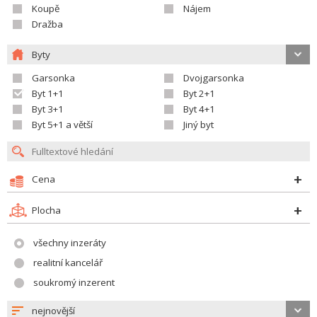
Koupě
Nájem
Dražba
Byty
Garsonka
Dvojgarsonka
Byt 1+1
Byt 2+1
Byt 3+1
Byt 4+1
Byt 5+1 a větší
Jiný byt
Cena
Plocha
všechny inzeráty
realitní kancelář
soukromý inzerent
nejnovější