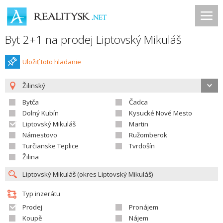
Byt 2+1 na prodej Liptovský Mikuláš
Uložiť toto hladanie
Žilinský
Bytča
Čadca
Dolný Kubín
Kysucké Nové Mesto
Liptovský Mikuláš
Martin
Námestovo
Ružomberok
Turčianske Teplice
Tvrdošín
Žilina
Typ inzerátu
Prodej
Pronájem
Koupě
Nájem