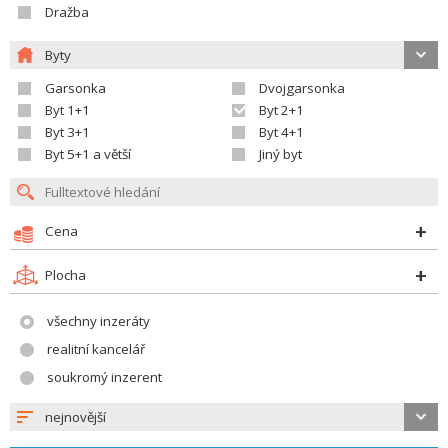
Dražba
Byty
Garsonka
Dvojgarsonka
Byt 1+1
Byt 2+1
Byt 3+1
Byt 4+1
Byt 5+1 a větší
Jiný byt
Cena
Plocha
všechny inzeráty
realitní kancelář
soukromý inzerent
nejnovější