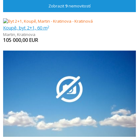
Zobrazit
9
nemovitostí
Koupě, byt 2+1, 60 m
2
Martin
,
Kratinova
105 000,00
EUR