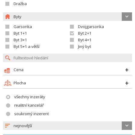
Dražba
Byty
Garsonka
Dvojgarsonka
Byt 1+1
Byt 2+1
Byt 3+1
Byt 4+1
Byt 5+1 a větší
Jiný byt
Cena
Plocha
všechny inzeráty
realitní kancelář
soukromý inzerent
nejnovější