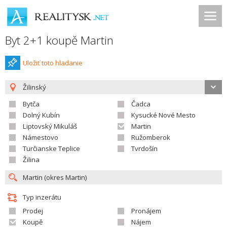
Byt 2+1 koupě Martin
Uložiť toto hladanie
Žilinský
Bytča
Čadca
Dolný Kubín
Kysucké Nové Mesto
Liptovský Mikuláš
Martin
Námestovo
Ružomberok
Turčianske Teplice
Tvrdošín
Žilina
Typ inzerátu
Prodej
Pronájem
Koupě
Nájem