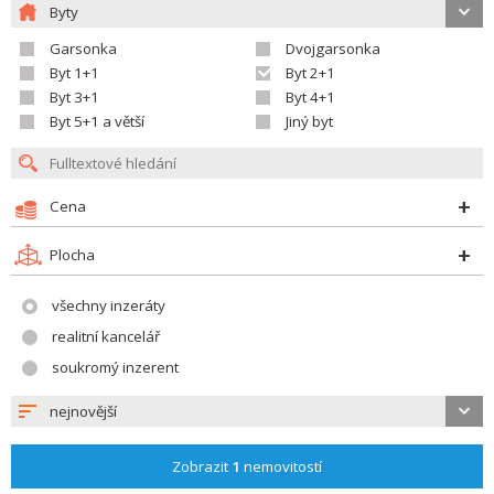
Byty
Garsonka
Dvojgarsonka
Byt 1+1
Byt 2+1
Byt 3+1
Byt 4+1
Byt 5+1 a větší
Jiný byt
Cena
Plocha
všechny inzeráty
realitní kancelář
soukromý inzerent
nejnovější
Zobrazit
1
nemovitostí