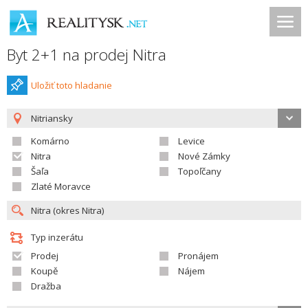
Byt 2+1 na prodej Nitra
Uložiť toto hladanie
Nitriansky
Komárno
Levice
Nitra
Nové Zámky
Šaľa
Topoľčany
Zlaté Moravce
Typ inzerátu
Prodej
Pronájem
Koupě
Nájem
Dražba