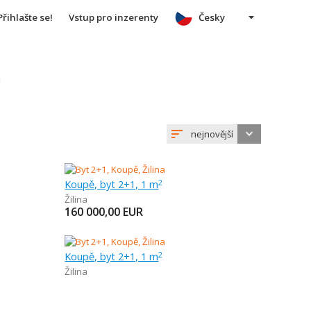
Přihlašte se!
Vstup pro inzerenty
Česky
u
nejnovější
Koupě, byt 2+1, 1 m
2
Žilina
160 000,00
EUR
Koupě, byt 2+1, 1 m
2
Žilina