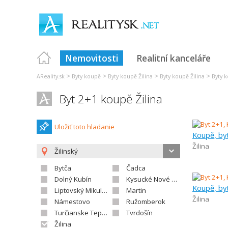
Nemovitosti
Realitní kanceláře
>
>
>
>
AReality.sk
Byty koupě
Byty koupě Žilina
Byty koupě Žilina
Byty k
Byt 2+1 koupě Žilina
Uložiť toto hladanie
Koupě, by
Žilina
Žilinský
Bytča
Čadca
Dolný Kubín
Kysucké Nové Mesto
Koupě, by
Liptovský Mikuláš
Martin
Žilina
Námestovo
Ružomberok
Turčianske Teplice
Tvrdošín
Žilina