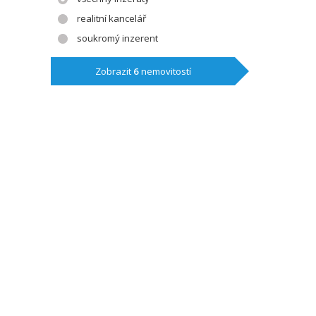
realitní kancelář
soukromý inzerent
Zobrazit
6
nemovitostí