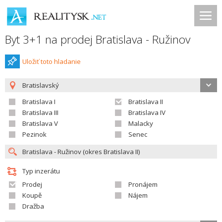
Byt 3+1 na prodej Bratislava - Ružinov
Uložiť toto hladanie
Bratislavský
Bratislava I
Bratislava II
Bratislava III
Bratislava IV
Bratislava V
Malacky
Pezinok
Senec
Typ inzerátu
Prodej
Pronájem
Koupě
Nájem
Dražba