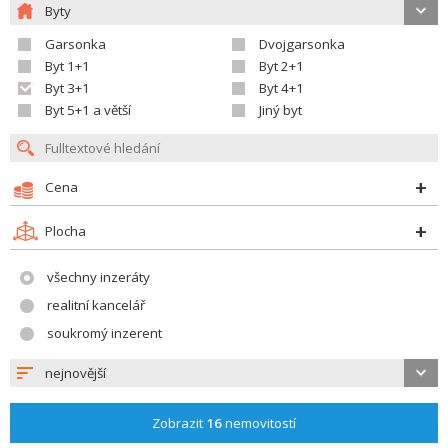
Byty
Garsonka
Dvojgarsonka
Byt 1+1
Byt 2+1
Byt 3+1
Byt 4+1
Byt 5+1 a větší
Jiný byt
Cena
Plocha
všechny inzeráty
realitní kancelář
soukromý inzerent
nejnovější
Zobrazit
16
nemovitostí