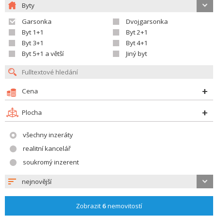
Byty
Garsonka
Dvojgarsonka
Byt 1+1
Byt 2+1
Byt 3+1
Byt 4+1
Byt 5+1 a větší
Jiný byt
Cena
Plocha
všechny inzeráty
realitní kancelář
soukromý inzerent
nejnovější
Zobrazit
6
nemovitostí