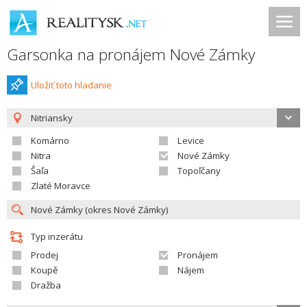
Garsonka na pronájem Nové Zámky
Uložiť toto hladanie
Nitriansky
Komárno
Levice
Nitra
Nové Zámky
Šaľa
Topoľčany
Zlaté Moravce
Typ inzerátu
Prodej
Pronájem
Koupě
Nájem
Dražba