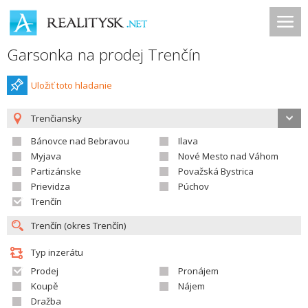
Garsonka na prodej Trenčín
Uložiť toto hladanie
Trenčiansky
Bánovce nad Bebravou
Ilava
Myjava
Nové Mesto nad Váhom
Partizánske
Považská Bystrica
Prievidza
Púchov
Trenčín
Typ inzerátu
Prodej
Pronájem
Koupě
Nájem
Dražba