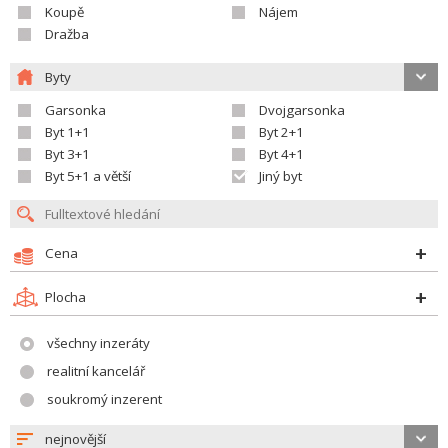
Koupě
Nájem
Dražba
Byty
Garsonka
Dvojgarsonka
Byt 1+1
Byt 2+1
Byt 3+1
Byt 4+1
Byt 5+1 a větší
Jiný byt
Cena
Plocha
všechny inzeráty
realitní kancelář
soukromý inzerent
nejnovější