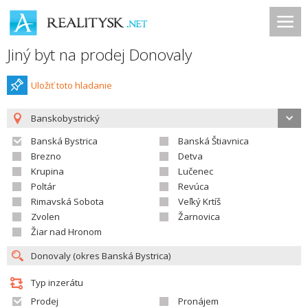
Jiný byt na prodej Donovaly
Uložiť toto hladanie
Banskobystrický
Banská Bystrica
Banská Štiavnica
Brezno
Detva
Krupina
Lučenec
Poltár
Revúca
Rimavská Sobota
Veľký Krtíš
Zvolen
Žarnovica
Žiar nad Hronom
Typ inzerátu
Prodej
Pronájem