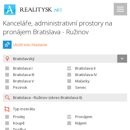
Kanceláře, administrativní prostory na
pronájem Bratislava - Ružinov
Uložiť toto hladanie
Bratislavský
Bratislava I
Bratislava II
Bratislava III
Bratislava IV
Bratislava V
Malacky
Pezinok
Senec
Typ inzerátu
Prodej
Pronájem
Koupě
Nájem
Dražba