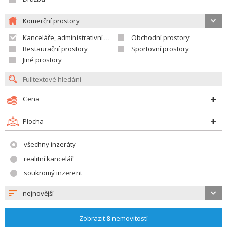
Komerční prostory
Kanceláře, administrativní prostory
Obchodní prostory
Restaurační prostory
Sportovní prostory
Jiné prostory
Cena
Plocha
všechny inzeráty
realitní kancelář
soukromý inzerent
nejnovější
Zobrazit
8
nemovitostí