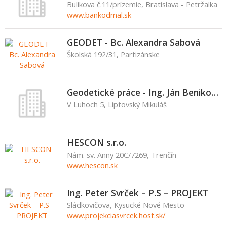
Bulíkova č.11/prízemie, Bratislava - Petržalka
www.bankodmal.sk
GEODET - Bc. Alexandra Sabová
Školská 192/31, Partizánske
Geodetické práce - Ing. Ján Benikovský
V Luhoch 5, Liptovský Mikuláš
HESCON s.r.o.
Nám. sv. Anny 20C/7269, Trenčín
www.hescon.sk
Ing. Peter Svrček – P.S – PROJEKT
Sládkovičova, Kysucké Nové Mesto
www.projekciasvrcek.host.sk/