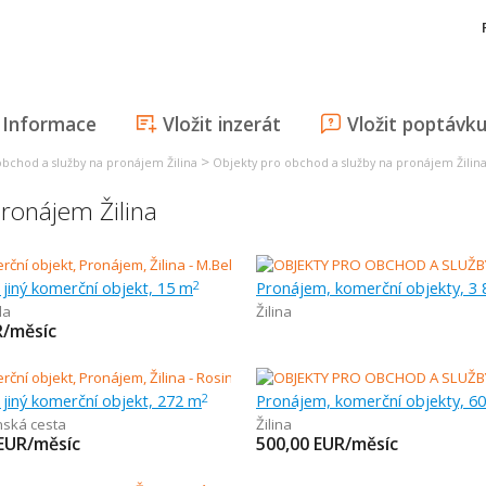
Informace
Vložit inzerát
Vložit poptávk
>
obchod a služby na pronájem Žilina
Objekty pro obchod a služby na pronájem Žilin
pronájem Žilina
jiný komerční objekt, 15 m
Pronájem, komerční objekty, 3
2
la
Žilina
/měsíc
jiný komerční objekt, 272 m
Pronájem, komerční objekty, 6
2
nská cesta
Žilina
EUR/měsíc
500,00
EUR/měsíc