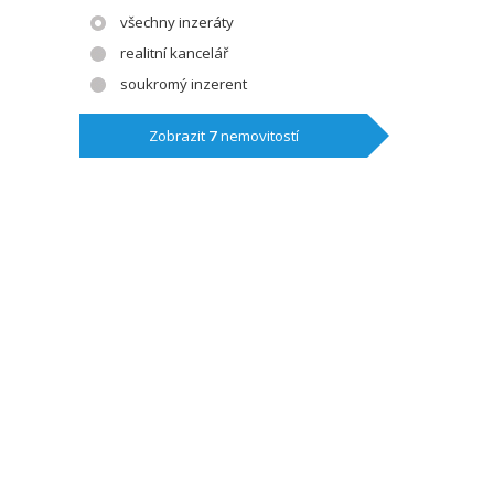
všechny inzeráty
realitní kancelář
soukromý inzerent
Zobrazit
7
nemovitostí