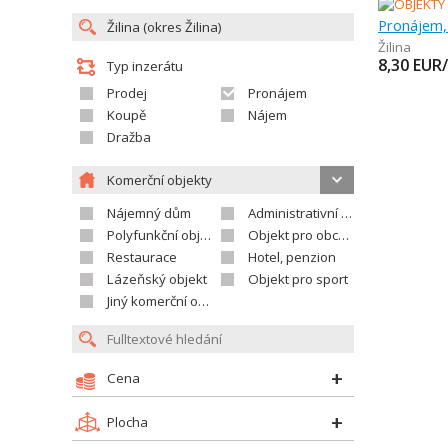
Pronájem,
Žilina
8,30
EUR/
Typ inzerátu
Prodej
Pronájem
Koupě
Nájem
Dražba
Komerční objekty
Nájemný dům
Administrativní objekt
Polyfunkční objekt
Objekt pro obchod
Restaurace
Hotel, penzion
Lázeňský objekt
Objekt pro sport
Jiný komerční objekt
Cena
Plocha