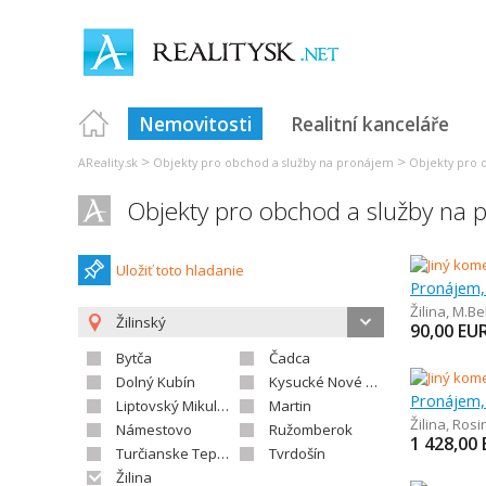
Nemovitosti
Realitní kanceláře
>
>
AReality.sk
Objekty pro obchod a služby na pronájem
Objekty pro 
Objekty pro obchod a služby na 
Uložiť toto hladanie
Pronájem, 
Žilina
,
M.Be
Žilinský
90,00
EUR
Bytča
Čadca
Dolný Kubín
Kysucké Nové Mesto
Pronájem, 
Liptovský Mikuláš
Martin
Žilina
,
Rosi
Námestovo
Ružomberok
1 428,00
Turčianske Teplice
Tvrdošín
Žilina