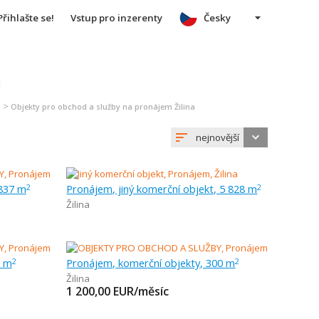
Přihlašte se!
Vstup pro inzerenty
Česky
u
>
a
Objekty pro obchod a služby na pronájem Žilina
nejnovější
 837 m
Pronájem, jiný komerční objekt, 5 828 m
2
2
Žilina
0 m
Pronájem, komerční objekty, 300 m
2
2
Žilina
1 200,00
EUR/měsíc