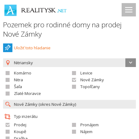
Pozemek pro rodinné domy na prodej
Nové Zámky
Uložiť toto hladanie
Nitriansky
Komárno
Levice
Nitra
Nové Zámky
Šaľa
Topoľčany
Zlaté Moravce
Typ inzerátu
Prodej
Pronájem
Koupě
Nájem
Dražba