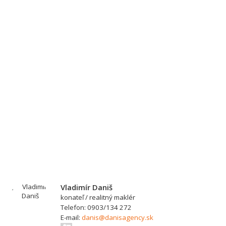
Vladimír Daniš
konateľ / realitný maklér
Telefon: 0903/134 272
E-mail:
danis@danisagency.sk