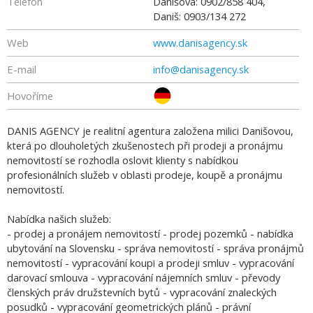
Telefon
Danišová: 0902/858 404,
Daniš: 0903/134 272
Web
www.danisagency.sk
E-mail
info@danisagency.sk
Hovoříme
DANIS AGENCY je realitní agentura založena milici Danišovou,
která po dlouholetých zkušenostech při prodeji a pronájmu
nemovitostí se rozhodla oslovit klienty s nabídkou
profesionálních služeb v oblasti prodeje, koupě a pronájmu
nemovitostí.
Nabídka našich služeb:
- prodej a pronájem nemovitostí - prodej pozemků - nabídka
ubytování na Slovensku - správa nemovitostí - správa pronájmů
nemovitostí - vypracování koupi a prodeji smluv - vypracování
darovací smlouva - vypracování nájemních smluv - převody
členských práv družstevních bytů - vypracování znaleckých
posudků - vypracování geometrických plánů - právní