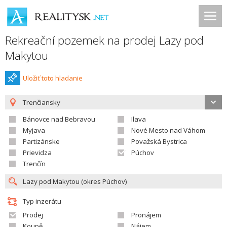
Rekreační pozemek na prodej Lazy pod
Makytou
Uložiť toto hladanie
Trenčiansky
Bánovce nad Bebravou
Ilava
Myjava
Nové Mesto nad Váhom
Partizánske
Považská Bystrica
Prievidza
Púchov
Trenčín
Typ inzerátu
Prodej
Pronájem
Koupě
Nájem