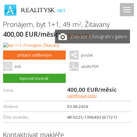
Pronájem, byt 1+1, 49 m
,
Žitavany
2
400,00 EUR/měsíc
navrhnout cenu
Zobrazit 6 fotografií v galerii
přidat k oblíbeným
poslat
tisk
uložit PDF
topovať inzerát
400,00
EUR/měsíc
Cena
navrhnout cenu
Vloženo
03.06.2026
Číslo inzerátu
AR-022S-1396493 (61721)
Kontaktovat makléře