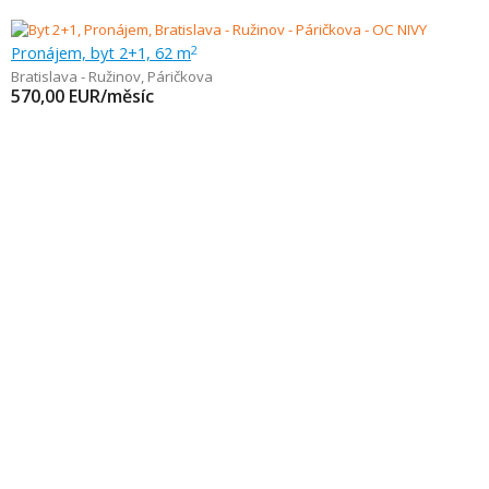
Pronájem, byt 2+1, 62 m
2
Bratislava - Ružinov
,
Páričkova
570,00
EUR/měsíc