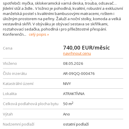
spotřebiči: myčka, sklokeramická varná deska, trouba, odsavač…
Jídelní stůl a židle.. V ložnici je pohodlná, kvalitní, robustní a exkluzivní
manželská postel s kvalitními bambusovými matracemi, roštem i
úložným prostorem na peřiny. Žaluží a noční stolky, komoda a velká
vestavěná skříň. V obýváku je obývací sestava se skříňkami,
roztahovací sedačka, pohodlná i pro příležitostné přespání.
Konferenčn
...
celý popis
740,00
EUR/měsíc
Cena
navrhnout cenu
Vloženo
08.05.2026
Číslo inzerátu
AR-09QQ-000476
Katastrální území
NIVY
Lokalita
ATRAKTÍVNA
2
Celková podlahová plocha bytu
50 m
Výtah
Ano
Nadzemní podlaží
ostatní podlaží