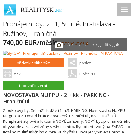
Pronájem, byt 2+1, 50 m
,
Bratislava -
2
Ružinov
,
Hraničná
740,00 EUR/měsíc
navrhnout cenu
Zobrazit 21 fotografií v galerii
přidat k oblíbeným
poslat
tisk
uložit PDF
topovať inzerát
NOVOSTAVBA NUPPU - 2 + kk - PARKING -
Hraniční ul.
2-pokojový byt (50 m2), lodžie (4 m2). PARKING. Novostavba NUPPU –
Magnolia 2. Dosud krátce obydlený. Hraniční ul., BA II. - RUŽINŮ.
Kompletně stylově a luxusně NOVĚ zařízený, NOVÝ byt, pro náročného
obyvatele atraktivní zóny širšího centra. Byt orientovaný na ZÁPAD, do
tichého multifunkčního dvora. Kuchyňská linka je vybavena hrnci a