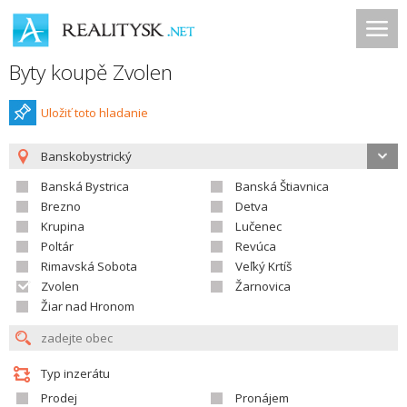
Byty koupě Zvolen
Uložiť toto hladanie
Banskobystrický
Banská Bystrica
Banská Štiavnica
Brezno
Detva
Krupina
Lučenec
Poltár
Revúca
Rimavská Sobota
Veľký Krtíš
Zvolen
Žarnovica
Žiar nad Hronom
Typ inzerátu
Prodej
Pronájem