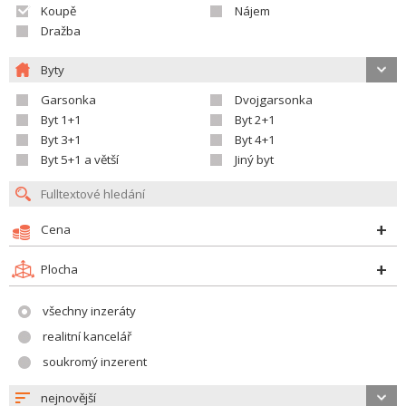
Koupě
Nájem
Dražba
Byty
Garsonka
Dvojgarsonka
Byt 1+1
Byt 2+1
Byt 3+1
Byt 4+1
Byt 5+1 a větší
Jiný byt
Cena
Plocha
všechny inzeráty
realitní kancelář
soukromý inzerent
nejnovější