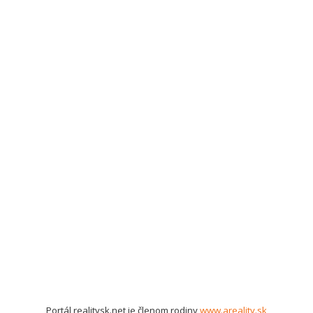
Portál realitysk.net je členom rodiny
www.areality.sk