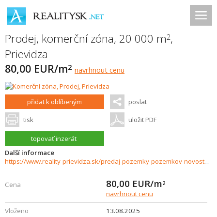
Prodej, komerční zóna, 20 000 m
,
2
Prievidza
80,00 EUR/m
2
navrhnout cenu
přidat k oblíbeným
poslat
tisk
uložit PDF
topovať inzerát
Další informace
https://www.reality-prievidza.sk/predaj-pozemky-pozemkov-novostavby/Na-predaj-Pozemky-v-obchodnopriemyselnej-zone---Prievidza-35802/?utm_source=areality&utm_medium=xml&utm_term=35802&utm_content=chalupa&utm_campaign=portaly
80,00
EUR/m
2
Cena
navrhnout cenu
Vloženo
13.08.2025