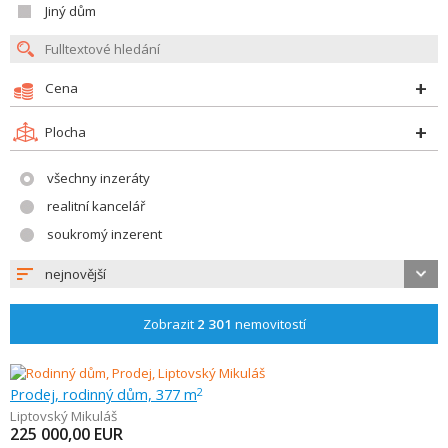
Jiný dům
Cena
Plocha
všechny inzeráty
realitní kancelář
soukromý inzerent
nejnovější
Zobrazit
2 301
nemovitostí
Prodej, rodinný dům, 377 m
2
Liptovský Mikuláš
225 000,00
EUR