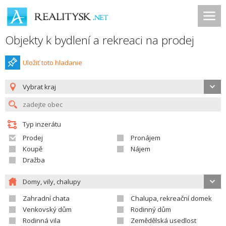
Objekty k bydlení a rekreaci na prodej
Uložiť toto hladanie
Vybrat kraj
Typ inzerátu
Prodej
Pronájem
Koupě
Nájem
Dražba
Domy, vily, chalupy
Zahradní chata
Chalupa, rekreační domek
Venkovský dům
Rodinný dům
Rodinná vila
Zemědělská usedlost