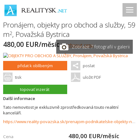
Pronájem, objekty pro obchod a služby, 59
m
,
Považská Bystrica
2
480,00 EUR/měsíc
navrhnout cenu
Zobrazit 7 fotografií v galerii
přidat k oblíbeným
poslat
tisk
uložit PDF
topovať inzerát
Další informace
Tato nemovitost je exkluzivně zprostředkovaná touto realitní
kanceláří.
https://www.reality-povazska.sk/prenajom-podnikatelske-objekty-novostavby/Podnikatelsky-objekt-na-prenajomj-Povazska-Bystrica-33637/?utm_source=areality&utm_medium=xml&utm_term=33637&utm_content=pozemok&utm_campaign=portaly
480,00
EUR/měsíc
Cena