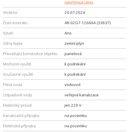
navrhnout cenu
Vloženo
20.07.2024
Číslo inzerátu
AR-02G7-126664 (33637)
Výtah
Ano
Zdroj tepla
zemní plyn
Převažující konstrukce objektu
panelová
Možnosti využití
k podnikání
Současné využití
k podnikání
Pitná voda
vodovod
Odpadové vody
veřejná kanalizace
Elektrický proud
jen 220 V
Kanalizační přípojka
na pozemku
Elektrická přípojka
na pozemku