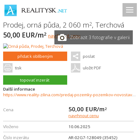
Prodej, orná půda, 2 060 m
,
Terchová
2
50,00 EUR/m
2
navrhnout cenu
Zobrazit 3 fotografie v galerii
přidat k oblíbeným
poslat
tisk
uložit PDF
topovať inzerát
Další informace
https://www.reality-zilina.com/predaj-pozemky-pozemkov-novostavby/Investicny-rekreacny-pozemok--2060-m2--Terchova-35452/?utm_source=areality&utm_medium=xml&utm_term=35452&utm_content=chalupa&utm_campaign=portaly
50,00
EUR/m
2
Cena
navrhnout cenu
Vloženo
10.06.2025
Číslo inzerátu
AR-02G7-128049 (35452)