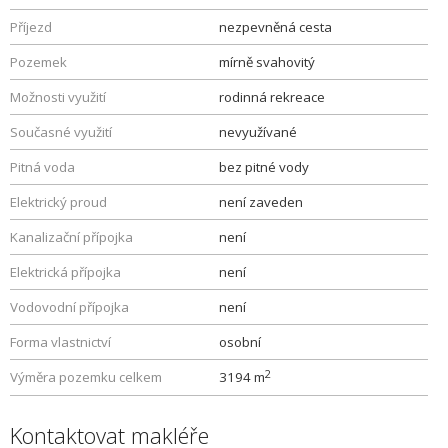
Příjezd
nezpevněná cesta
Pozemek
mírně svahovitý
Možnosti využití
rodinná rekreace
Současné využití
nevyužívané
Pitná voda
bez pitné vody
Elektrický proud
není zaveden
Kanalizační přípojka
není
Elektrická přípojka
není
Vodovodní přípojka
není
Forma vlastnictví
osobní
2
Výměra pozemku celkem
3194 m
Kontaktovat makléře