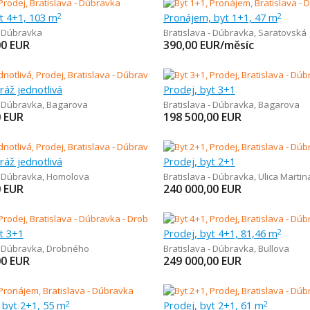
t 4+1, 103 m
Pronájem, byt 1+1, 47 m
2
2
- Dúbravka
Bratislava - Dúbravka
,
Saratovská
00
EUR
390,00
EUR/měsíc
ráž jednotlivá
Prodej, byt 3+1
- Dúbravka
,
Bagarova
Bratislava - Dúbravka
,
Bagarova
0
EUR
198 500,00
EUR
ráž jednotlivá
Prodej, byt 2+1
- Dúbravka
,
Homolova
Bratislava - Dúbravka
,
Ulica Marti
0
EUR
240 000,00
EUR
t 3+1
Prodej, byt 4+1, 81,46 m
2
- Dúbravka
,
Drobného
Bratislava - Dúbravka
,
Bullova
00
EUR
249 000,00
EUR
 byt 2+1, 55 m
Prodej, byt 2+1, 61 m
2
2