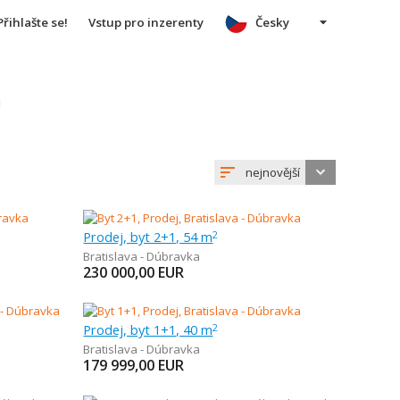
Přihlašte se!
Vstup pro inzerenty
Česky
u
nejnovější
Prodej, byt 2+1, 54 m
2
Bratislava - Dúbravka
230 000,00
EUR
Prodej, byt 1+1, 40 m
2
Bratislava - Dúbravka
179 999,00
EUR