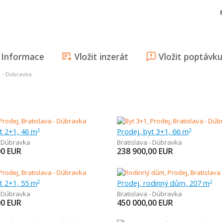
Informace
Vložit inzerát
Vložit poptávk
a - Dúbravka
t 2+1, 46 m
Prodej, byt 3+1, 66 m
2
2
- Dúbravka
Bratislava - Dúbravka
00
EUR
238 900,00
EUR
t 2+1, 55 m
Prodej, rodinný dům, 207 m
2
2
- Dúbravka
Bratislava - Dúbravka
00
EUR
450 000,00
EUR