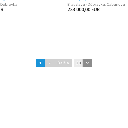
- Dúbravka
Bratislava - Dúbravka
,
Cabanova
UR
223 000,00
EUR
1
2
Ďalšia
20