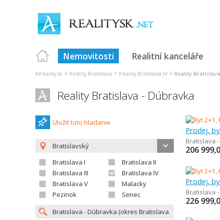
Nemovitosti
Realitní kanceláře
>
>
>
AReality.sk
Reality Bratislava
Reality Bratislava IV
Reality Bratislav
Reality Bratislava - Dúbravka
Uložiť toto hladanie
Prodej, by
Bratislava 
Bratislavský
206 999,
Bratislava I
Bratislava II
Bratislava III
Bratislava IV
Prodej, by
Bratislava V
Malacky
Bratislava 
Pezinok
Senec
226 999,