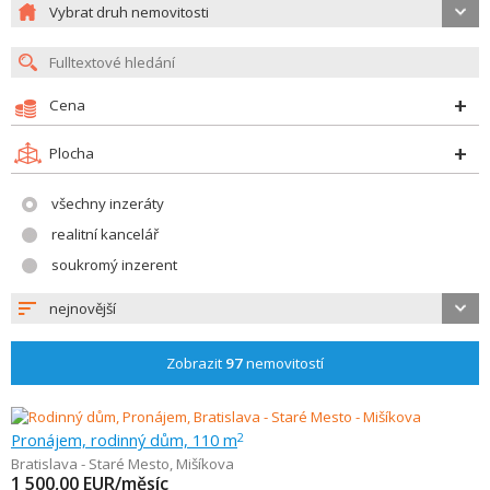
Vybrat druh nemovitosti
Cena
Plocha
všechny inzeráty
realitní kancelář
soukromý inzerent
nejnovější
Zobrazit
97
nemovitostí
Pronájem, rodinný dům, 110 m
2
Bratislava - Staré Mesto
,
Mišíkova
1 500,00
EUR/měsíc