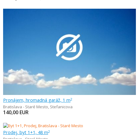
Pronájem, hromadná garáž, 1 m
2
Bratislava - Staré Mesto
,
Stefanicova
140,00
EUR
Prodej, byt 1+1, 48 m
2