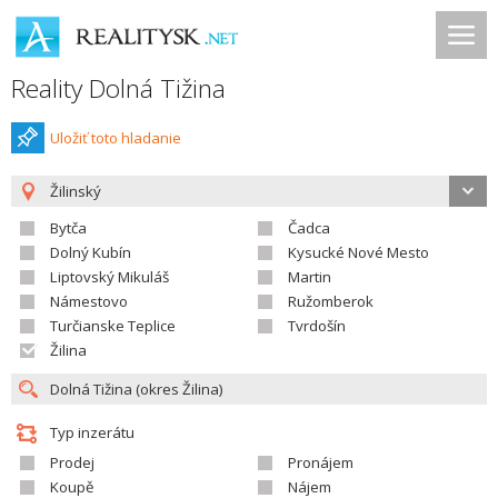
Reality Dolná Tižina
Uložiť toto hladanie
Žilinský
Bytča
Čadca
Dolný Kubín
Kysucké Nové Mesto
Liptovský Mikuláš
Martin
Námestovo
Ružomberok
Turčianske Teplice
Tvrdošín
Žilina
Typ inzerátu
Prodej
Pronájem
Koupě
Nájem