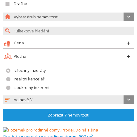
Dražba
Vybrat druh nemovitosti
Cena
Plocha
všechny inzeráty
realitní kancelář
soukromý inzerent
nejnovější
Zobrazit
7
nemovitostí
Prodej, pozemek pro rodinné domy, 500 m
2