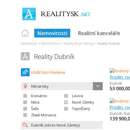
Nemovitosti
Realitní kanceláře
>
>
>
AReality.sk
Reality Nitra
Reality Nové Zámky
Reality Dubník
Reality Dubník
Uložiť toto hladanie
Prodej, r
Dubník
Nitriansky
53 000,0
Komárno
Levice
Nitra
Nové Zámky
Prodej, r
Šaľa
Topoľčany
Dubník
,
Bat
Zlaté Moravce
139 900,