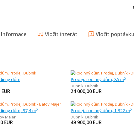
Informace
Vložit inzerát
Vložit poptávk
odinný dům
Prodej, rodinný dům, 85 m
2
Dubník
,
Dubník
0
EUR
24 000,00
EUR
odinný dům, 97,4 m
Prodej, rodinný dům, 1 322 m
2
2
ov Majer
Dubník
,
Dubník
00
EUR
49 900,00
EUR