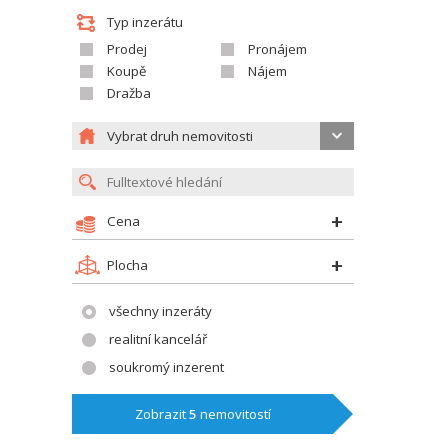
Typ inzerátu
Prodej
Pronájem
Koupě
Nájem
Dražba
Vybrat druh nemovitosti
Cena
Plocha
všechny inzeráty
realitní kancelář
soukromý inzerent
Zobrazit
5
nemovitostí