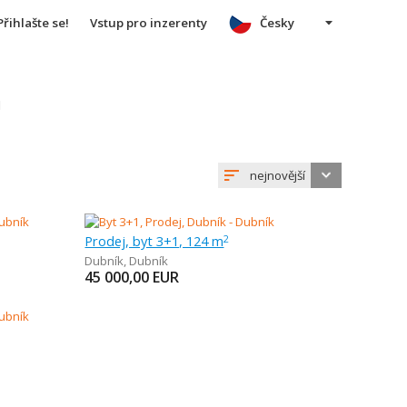
Přihlašte se!
Vstup pro inzerenty
Česky
u
nejnovější
Prodej, byt 3+1, 124 m
2
Dubník
,
Dubník
45 000,00
EUR