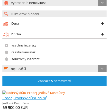
Vybrat druh nemovitosti
Cena
Plocha
všechny inzeráty
realitní kancelář
soukromý inzerent
nejnovější
Zobrazit
5
nemovitostí
Prodej, rodinný dům, 55 m
2
Jedľové Kostoľany
69 900,00
EUR