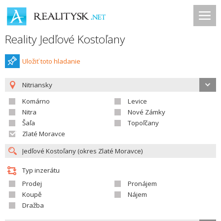
Reality Jedľové Kostoľany
Uložiť toto hladanie
Nitriansky
Komárno
Levice
Nitra
Nové Zámky
Šaľa
Topoľčany
Zlaté Moravce
Typ inzerátu
Prodej
Pronájem
Koupě
Nájem
Dražba