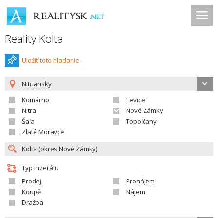
Reality Kolta
Uložiť toto hladanie
Nitriansky
Komárno
Levice
Nitra
Nové Zámky
Šaľa
Topoľčany
Zlaté Moravce
Typ inzerátu
Prodej
Pronájem
Koupě
Nájem
Dražba