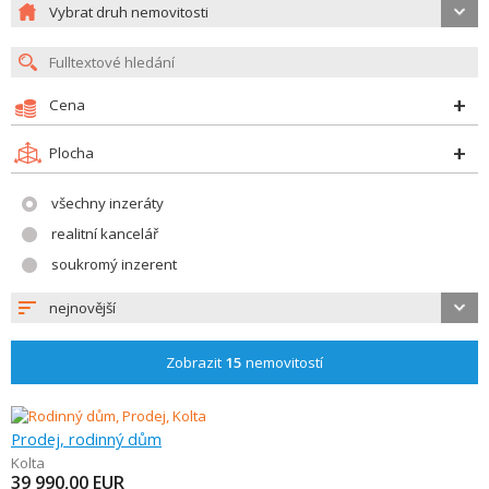
Vybrat druh nemovitosti
Cena
Plocha
všechny inzeráty
realitní kancelář
soukromý inzerent
nejnovější
Zobrazit
15
nemovitostí
Prodej, rodinný dům
Kolta
39 990,00
EUR