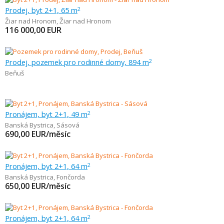
Prodej, byt 2+1, 65 m
2
Žiar nad Hronom
,
Žiar nad Hronom
116 000,00
EUR
Prodej, pozemek pro rodinné domy, 894 m
2
Beňuš
Pronájem, byt 2+1, 49 m
2
Banská Bystrica
,
Sásová
690,00
EUR/měsíc
Pronájem, byt 2+1, 64 m
2
Banská Bystrica
,
Fončorda
650,00
EUR/měsíc
Pronájem, byt 2+1, 64 m
2