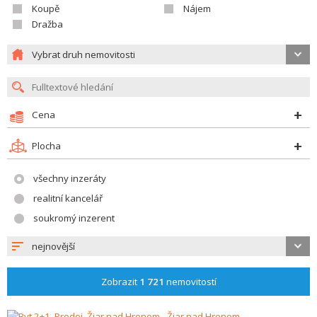
Koupě
Nájem
Dražba
Vybrat druh nemovitosti
Cena
Plocha
všechny inzeráty
realitní kancelář
soukromý inzerent
nejnovější
Zobrazit
1 721
nemovitostí