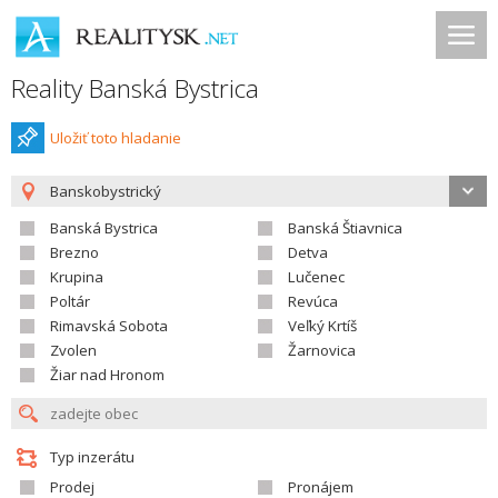
Reality Banská Bystrica
Uložiť toto hladanie
Banskobystrický
Banská Bystrica
Banská Štiavnica
Brezno
Detva
Krupina
Lučenec
Poltár
Revúca
Rimavská Sobota
Veľký Krtíš
Zvolen
Žarnovica
Žiar nad Hronom
Typ inzerátu
Prodej
Pronájem