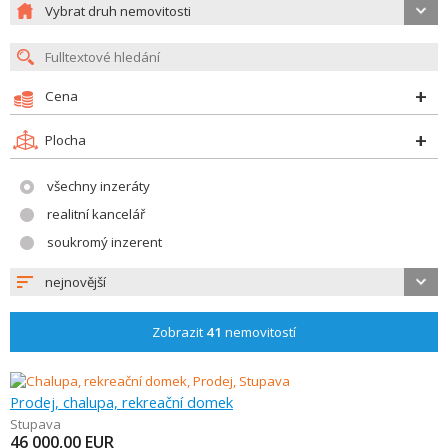
Vybrat druh nemovitosti
Cena
Plocha
všechny inzeráty
realitní kancelář
soukromý inzerent
nejnovější
Zobrazit
41
nemovitostí
Prodej, chalupa, rekreační domek
Stupava
46 000,00
EUR