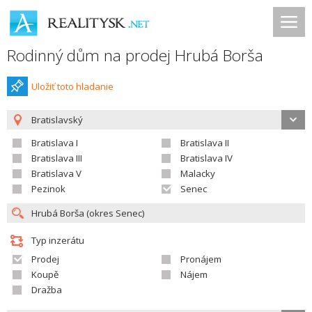
Rodinný dům na prodej Hrubá Borša
Uložiť toto hladanie
Bratislavský
Bratislava I
Bratislava II
Bratislava III
Bratislava IV
Bratislava V
Malacky
Pezinok
Senec
Typ inzerátu
Prodej
Pronájem
Koupě
Nájem
Dražba