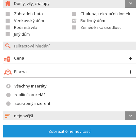
Domy, vily, chalupy
Zahradní chata
Chalupa, rekreační domek
Venkovský dům
Rodinný dům
Rodinná vila
Zemědělská usedlost
Jiný dům
Cena
Plocha
všechny inzeráty
realitní kancelář
soukromý inzerent
nejnovější
Zobrazit
6
nemovitostí