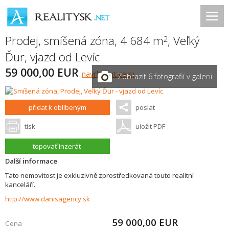
Prodej, smíšená zóna, 4 684 m
,
Veľký
2
Ďur
,
vjazd od Levíc
59 000,00 EUR
navrhnout cenu
Zobrazit 6 fotografií v galerii
přidat k oblíbeným
poslat
tisk
uložit PDF
topovať inzerát
Další informace
Tato nemovitost je exkluzivně zprostředkovaná touto realitní
kanceláří.
http://www.danisagency.sk
59 000,00
EUR
Cena