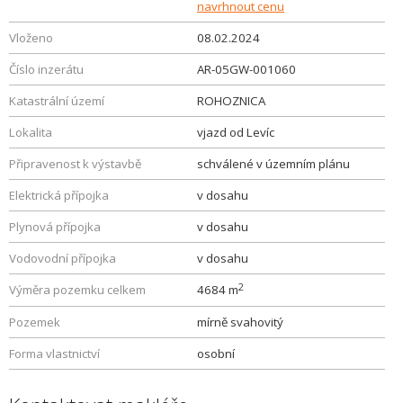
navrhnout cenu
Vloženo
08.02.2024
Číslo inzerátu
AR-05GW-001060
Katastrální území
ROHOZNICA
Lokalita
vjazd od Levíc
Připravenost k výstavbě
schválené v územním plánu
Elektrická přípojka
v dosahu
Plynová přípojka
v dosahu
Vodovodní přípojka
v dosahu
2
Výměra pozemku celkem
4684 m
Pozemek
mírně svahovitý
Forma vlastnictví
osobní