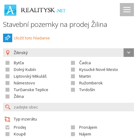
Stavební pozemky na prodej Žilina
Uložiť toto hladanie
Žilinský
Bytča
Čadca
Dolný Kubín
Kysucké Nové Mesto
Liptovský Mikuláš
Martin
Námestovo
Ružomberok
Turčianske Teplice
Tvrdošín
Žilina
Typ inzerátu
Prodej
Pronájem
Koupě
Nájem