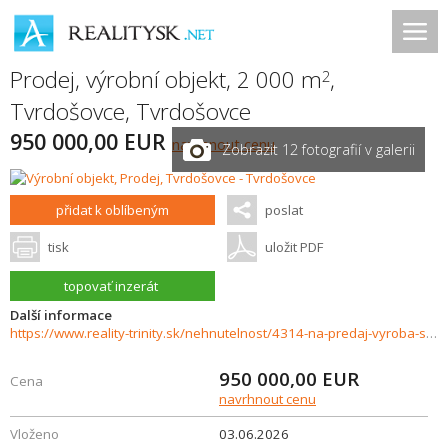
Prodej, výrobní objekt, 2 000 m
,
2
Tvrdošovce
,
Tvrdošovce
950 000,00 EUR
navrhnout cenu
Zobrazit 12 fotografií v galerii
přidat k oblíbeným
poslat
tisk
uložit PDF
topovať inzerát
Další informace
https://www.reality-trinity.sk/nehnutelnost/4314-na-predaj-vyroba-sklady-priestory-v-obci-tvrdosovce
950 000,00
EUR
Cena
navrhnout cenu
Vloženo
03.06.2026