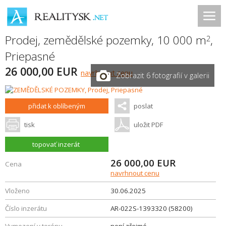
Prodej, zemědělské pozemky, 10 000 m
,
2
Priepasné
26 000,00 EUR
navrhnout cenu
Zobrazit 6 fotografií v galerii
přidat k oblíbeným
poslat
tisk
uložit PDF
topovať inzerát
26 000,00
EUR
Cena
navrhnout cenu
Vloženo
30.06.2025
Číslo inzerátu
AR-022S-1393320 (58200)