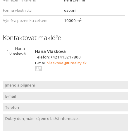
Vymezení v terénu
není zřejmé
Forma vlastnictví
osobní
2
Výměra pozemku celkem
10000 m
Kontaktovat makléře
Hana Vlasková
Telefon: +421413217800
E-mail:
vlaskova@tureality.sk