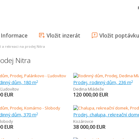
Informace
Vložit inzerát
Vložit poptávk
í a rekreaci na prodej Nitra
rodej Nitra
odinný dům, 180 m
Prodej, rodinný dům, 236 m
2
2
,
Ľudovítov
Dedina Mládeže
00
EUR
120 000,00
EUR
odinný dům, 370 m
2
lobody
Kozárovce
00
EUR
38 000,00
EUR