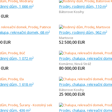
odinný dům, 1 666 m
Prodej, rodinný dům, 110 m
2
2
Bátorove Kosihy
0
EUR
alupa, rekreační domek, 68 m
Prodej, rodinný dům, 962 m
2
2
Martovce
00
EUR
52 500,00
EUR
odinný dům, 1 072 m
Prodej, chalupa, rekreační dom
2
Komárno
,
Nová Stráž
0
EUR
80 000,00
EUR
odinný dům, 1 618 m
Prodej, chalupa, rekreační dom
2
Bátorove Kosihy
25 900,00
EUR
odinný dům, 436 m
2