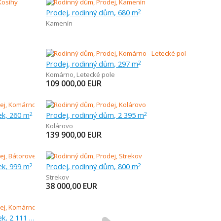
Prodej, rodinný dům, 680 m
2
Kamenín
Prodej, rodinný dům, 297 m
2
Komárno
,
Letecké pole
109 000,00
EUR
ek, 260 m
Prodej, rodinný dům, 2 395 m
2
2
Kolárovo
139 900,00
EUR
ek, 999 m
Prodej, rodinný dům, 800 m
2
2
Strekov
38 000,00
EUR
Prodej, chalupa, rekreační domek, 2 111 m