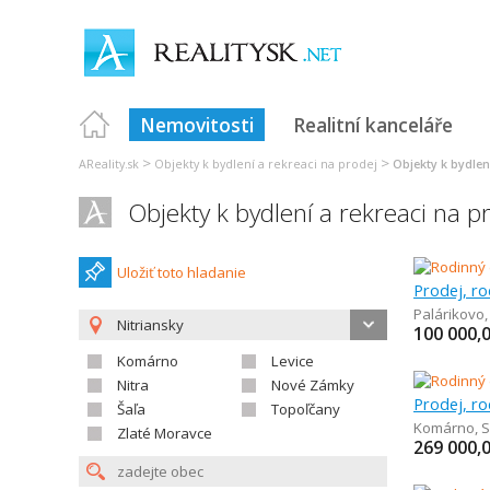
Nemovitosti
Realitní kanceláře
>
>
AReality.sk
Objekty k bydlení a rekreaci na prodej
Objekty k bydlen
Objekty k bydlení a rekreaci na p
Uložiť toto hladanie
Prodej, r
Palárikovo
Nitriansky
100 000,
Komárno
Levice
Nitra
Nové Zámky
Prodej, r
Šaľa
Topoľčany
Komárno
,
S
Zlaté Moravce
269 000,