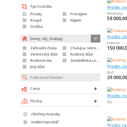
Typ inzerátu
Prodej, r
Modrany
Prodej
Pronájem
59 000,0
Koupě
Nájem
Dražba
Prodej, ch
Domy, vily, chalupy
Patince
150 000,
Zahradní chata
Chalupa, rekreační domek
Venkovský dům
Rodinný dům
Rodinná vila
Zemědělská usedlost
Prodej, r
Jiný dům
Búč
29 000,0
Cena
Prodej, r
Plocha
Iža
všechny inzeráty
realitní kancelář
Prodej, r