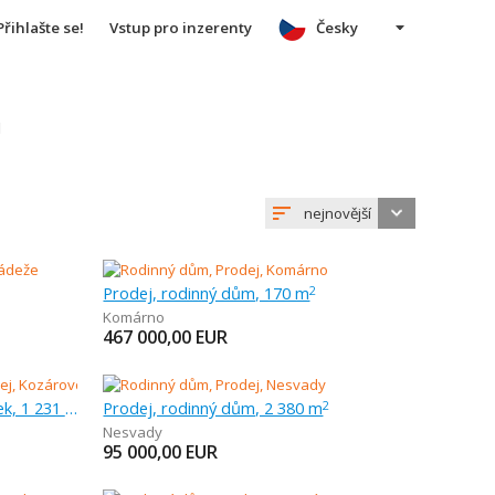
Přihlašte se!
Vstup pro inzerenty
Česky
u
nejnovější
Prodej, rodinný dům, 170 m
2
Komárno
467 000,00
EUR
Prodej, chalupa, rekreační domek, 1 231 m
Prodej, rodinný dům, 2 380 m
2
Nesvady
95 000,00
EUR