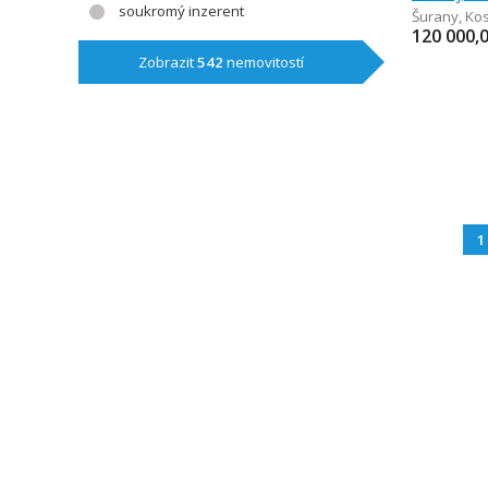
soukromý inzerent
Šurany
,
Kos
120 000,
Zobrazit
542
nemovitostí
1