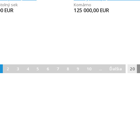
tolný sek
Komárno
00
EUR
125 000,00
EUR
2
3
4
5
6
7
8
9
10
...
Ďalšia
20