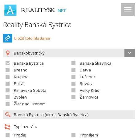
Reality Banská Bystrica
Uložiť toto hladanie
Banskobystrický
Banská Bystrica
Banská Štiavnica
Brezno
Detva
Krupina
Lučenec
Poltár
Revúca
Rimavská Sobota
Veľký Krtíš
Zvolen
Žarnovica
Žiar nad Hronom
Typ inzerátu
Prodej
Pronájem