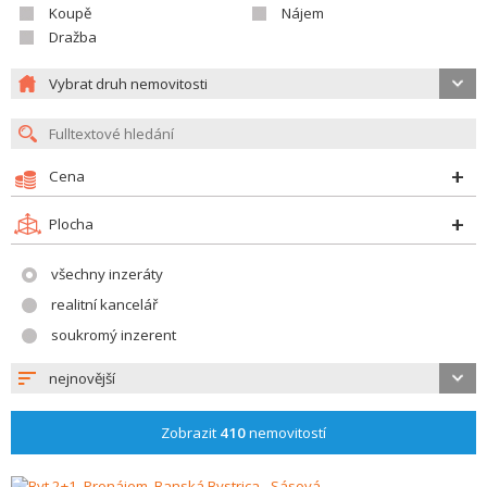
Koupě
Nájem
Dražba
Vybrat druh nemovitosti
Cena
Plocha
všechny inzeráty
realitní kancelář
soukromý inzerent
nejnovější
Zobrazit
410
nemovitostí