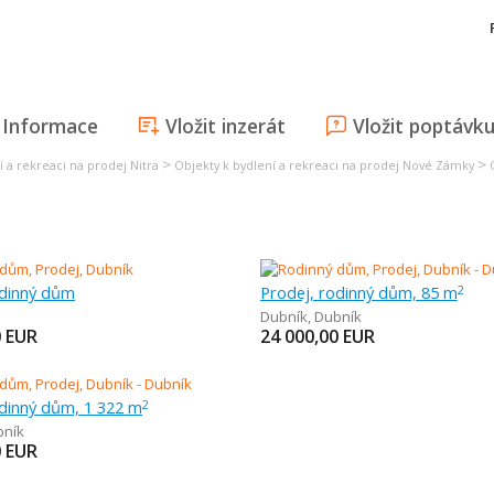
Informace
Vložit inzerát
Vložit poptávk
>
>
í a rekreaci na prodej Nitra
Objekty k bydlení a rekreaci na prodej Nové Zámky
odinný dům
Prodej, rodinný dům, 85 m
2
Dubník
,
Dubník
0
EUR
24 000,00
EUR
odinný dům, 1 322 m
2
bník
0
EUR