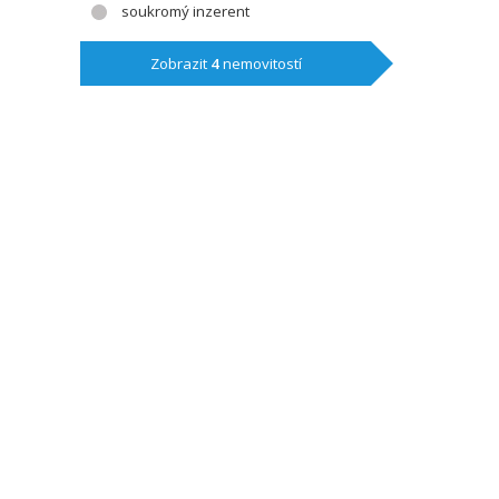
soukromý inzerent
Zobrazit
4
nemovitostí