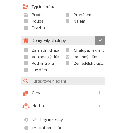
Typ inzerátu
Prodej
Pronájem
Koupě
Nájem
Dražba
Domy, vily, chalupy
Zahradní chata
Chalupa, rekreační domek
Venkovský dům
Rodinný dům
Rodinná vila
Zemědělská usedlost
Jiný dům
Cena
Plocha
všechny inzeráty
realitní kancelář