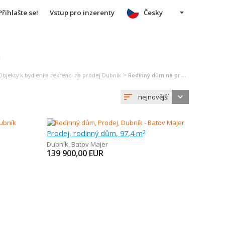
Přihlašte se!
Vstup pro inzerenty
Česky
u
>
Objekty k bydlení a rekreaci na prodej Dubník
Rodinný dům na prodej Dubník
nejnovější
Prodej, rodinný dům, 97,4 m
2
Dubník
,
Batov Majer
139 900,00
EUR