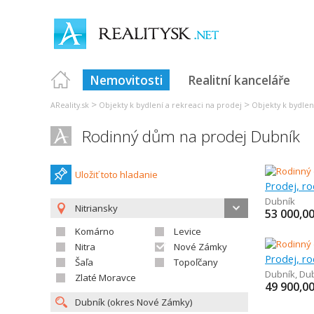
Nemovitosti
Realitní kanceláře
>
>
AReality.sk
Objekty k bydlení a rekreaci na prodej
Objekty k bydlen
Rodinný dům na prodej Dubník
Uložiť toto hladanie
Prodej, r
Dubník
Nitriansky
53 000,0
Komárno
Levice
Nitra
Nové Zámky
Prodej, r
Šaľa
Topoľčany
Dubník
,
Du
Zlaté Moravce
49 900,0