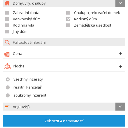
Domy, vily, chalupy
Zahradní chata
Chalupa, rekreační domek
Venkovský dům
Rodinný dům
Rodinná vila
Zemědělská usedlost
Jiný dům
Cena
Plocha
všechny inzeráty
realitní kancelář
soukromý inzerent
nejnovější
Zobrazit
4
nemovitostí