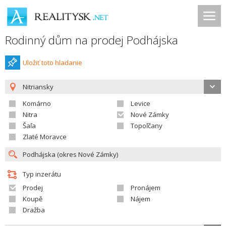
Rodinný dům na prodej Podhájska
Uložiť toto hladanie
Nitriansky
Komárno
Levice
Nitra
Nové Zámky
Šaľa
Topoľčany
Zlaté Moravce
Typ inzerátu
Prodej
Pronájem
Koupě
Nájem
Dražba